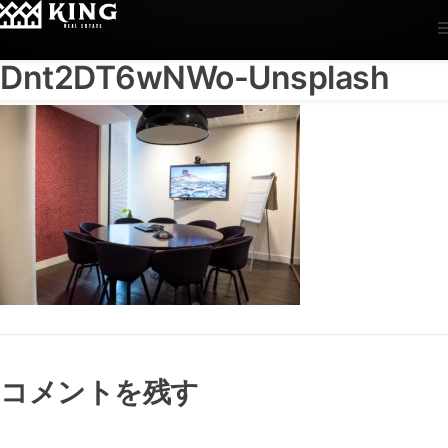
Arlington-Research-
Dnt2DT6wNWo-Unsplash
コメントを残す